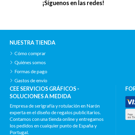
¡Síguenos en las redes!
NUESTRA TIENDA
Cómo comprar
Quiénes somos
Formas de pago
Gastos de envío
CEE SERVICIOS GRÁFICOS -
FO
SOLUCIONES A MEDIDA
Empresa de serigrafía y rotulación en Narón
experta en el diseño de regalos publicitarios.
Contamos con una tienda online y entregamos
los pedidos en cualquier punto de España y
Portugal.