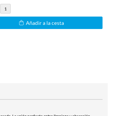
Añadir a la cesta
asada. La unión perfecta entre limpieza y absorción,