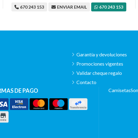
670 243 153
ENVIAR EMAIL
670 243 153
Garantía y devoluciones
Promociones vigentes
Validar cheque regalo
Contacto
RMAS DE PAGO
Camisetas
Som