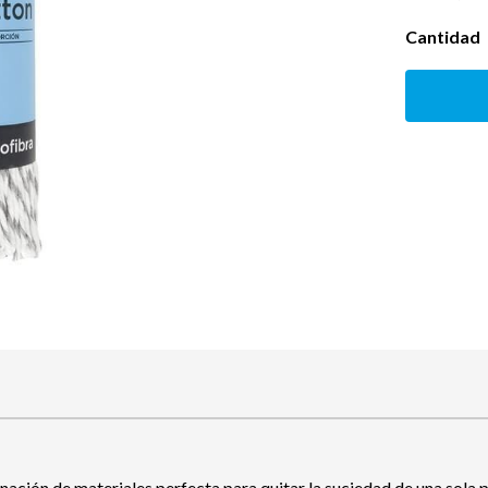
Cantidad
ción de materiales perfecta para quitar la suciedad de una sola p