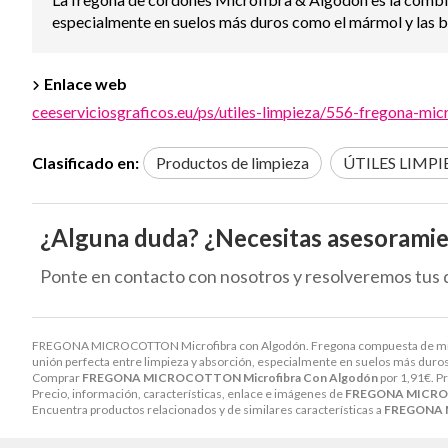
especialmente en suelos más duros como el mármol y las b
Enlace web
ceeserviciosgraficos.eu/ps/utiles-limpieza/556-fregona-mi
Clasificado en:
Productos de limpieza
ÚTILES LIMPI
¿Alguna duda? ¿Necesitas asesorami
Ponte en contacto con nosotros y resolveremos tus 
FREGONA MICROCOTTON Microfibra con Algodón. Fregona compuesta de microfibr
unión perfecta entre limpieza y absorción, especialmente en suelos más duros
Comprar
FREGONA MICROCOTTON Microfibra Con Algodón
por
1,91
€
. P
Precio, información, características, enlace e imágenes de
FREGONA MICROC
Encuentra productos relacionados y de similares características a
FREGONA M