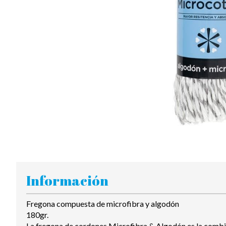
Información
Fregona compuesta de microfibra y algodón
180gr.
La fregona de cordones Microfibra & Algodón es la combina