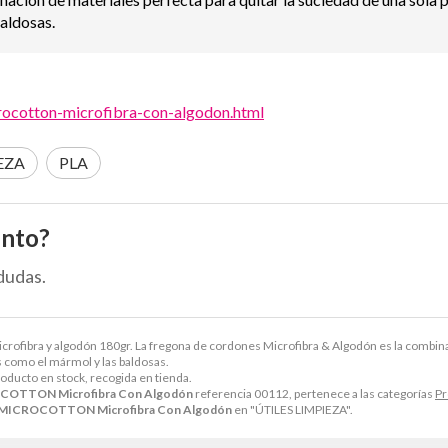
aldosas.
crocotton-microfibra-con-algodon.html
EZA
PLA
ento?
dudas.
a y algodón 180gr. La fregona de cordones Microfibra & Algodón es la combinación
 como el mármol y las baldosas.
roducto en stock, recogida en tienda.
OTTON Microfibra Con Algodón
referencia 00112, pertenece a las categorías
Pr
ICROCOTTON Microfibra Con Algodón
en "ÚTILES LIMPIEZA".