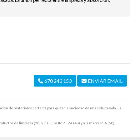
670 243 153
ENVIAR EMAIL
 de materiales perfecta para quitar la suciedad de una sola pasada. La
oductos de limpieza
(28) y
ÚTILES LIMPIEZA
(48) y a la marca
PLA
(50).