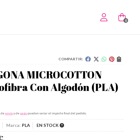
0
COMPARTIR:
GONA MICROCOTTON
ofibra Con Algodón
(PLA)
s de
envío
y de
pago
pueden variar el importe final del pedido.
Marca:
PLA
EN STOCK
€
*