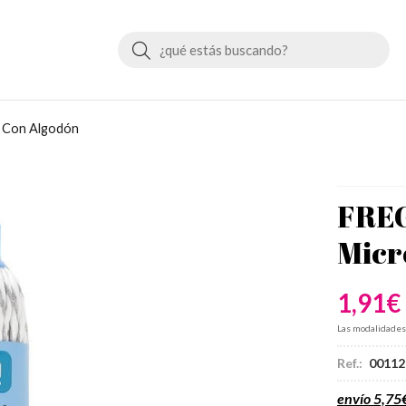
Buscar
Con Algodón
FRE
Micr
1,91
€
Las modalidade
Ref.:
00112
envío
5,75