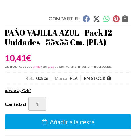
COMPARTIR:
PAÑO VAJILLA AZUL - Pack 12
Unidades - 55x55 Cm.
(PLA)
10,41
€
Las modalidades de
envío
y de
pago
pueden variar el importe final del pedido.
Ref.:
00806
Marca:
PLA
EN STOCK
envío
5,75
€
*
Cantidad
Añadir a la cesta