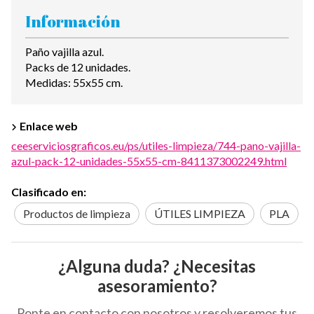
Información
Paño vajilla azul.
Packs de 12 unidades.
Medidas: 55x55 cm.
Enlace web
ceeserviciosgraficos.eu/ps/utiles-limpieza/744-pano-vajilla-
azul-pack-12-unidades-55x55-cm-8411373002249.html
Clasificado en:
Productos de limpieza
ÚTILES LIMPIEZA
PLA
¿Alguna duda? ¿Necesitas
asesoramiento?
Ponte en contacto con nosotros y resolveremos tus