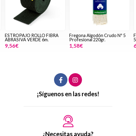
Fregona Algodón Crudo Nº 5
FRIGASUELOS (Olor Romero)
Profesional 220gr.
5L. SDM-PURPLE
1,58€
6,42€
¡Síguenos en las redes!
¿Necesitas ayuda?