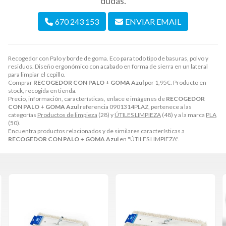
dudas.
670 243 153
ENVIAR EMAIL
Recogedor con Palo y borde de goma. Eco para todo tipo de basuras, polvo y
residuos. Diseño ergonómico con acabado en forma de sierra en un lateral
para limpiar el cepillo.
Comprar
RECOGEDOR CON PALO + GOMA Azul
por
1,95
€
. Producto en
stock, recogida en tienda.
Precio, información, características, enlace e imágenes de
RECOGEDOR
CON PALO + GOMA Azul
referencia 0901314PLAZ, pertenece a las
categorías
Productos de limpieza
(28) y
ÚTILES LIMPIEZA
(48) y a la marca
PLA
(50).
Encuentra productos relacionados y de similares características a
RECOGEDOR CON PALO + GOMA Azul
en "ÚTILES LIMPIEZA".