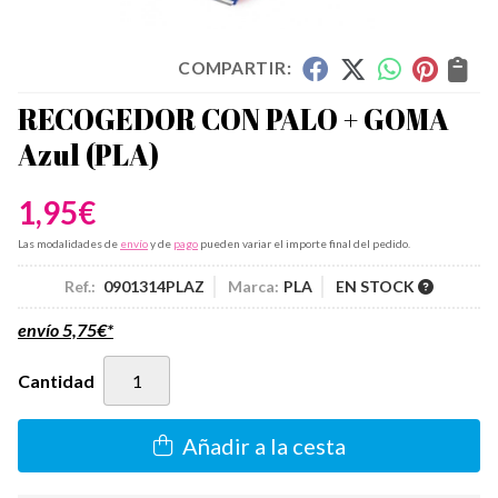
COMPARTIR:
RECOGEDOR CON PALO + GOMA
Azul
(PLA)
1,95
€
Las modalidades de
envío
y de
pago
pueden variar el importe final del pedido.
Ref.:
0901314PLAZ
Marca:
PLA
EN STOCK
envío
5,75
€
*
Cantidad
Añadir a la cesta