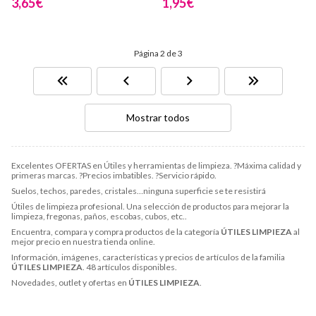
3,65€
1,95€
Página 2 de 3
Mostrar todos
Excelentes OFERTAS en Útiles y herramientas de limpieza. ?Máxima calidad y
primeras marcas. ?Precios imbatibles. ?Servicio rápido.
Suelos, techos, paredes, cristales…ninguna superficie se te resistirá
Útiles de limpieza profesional. Una selección de productos para mejorar la
limpieza, fregonas, paños, escobas, cubos, etc..
Encuentra, compara y compra productos de la categoría
ÚTILES LIMPIEZA
al
mejor precio en nuestra tienda online.
Información, imágenes, características y precios de artículos de la familia
ÚTILES LIMPIEZA
. 48 artículos disponibles.
Novedades, outlet y ofertas en
ÚTILES LIMPIEZA
.