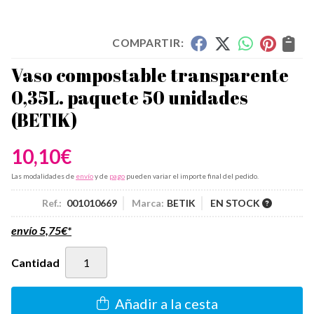
COMPARTIR:
Vaso compostable transparente
0,35L. paquete 50 unidades
(BETIK)
10,10
€
Las modalidades de
envío
y de
pago
pueden variar el importe final del pedido.
Ref.:
001010669
Marca:
BETIK
EN STOCK
envío
5,75
€
*
Cantidad
Añadir a la cesta