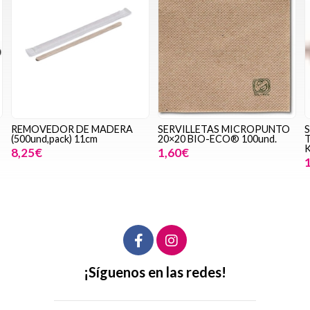
REMOVEDOR DE MADERA
SERVILLETAS MICROPUNTO
S
(500und,pack) 11cm
20×20 BIO-ECO® 100und.
K
8,25€
1,60€
¡Síguenos en las redes!