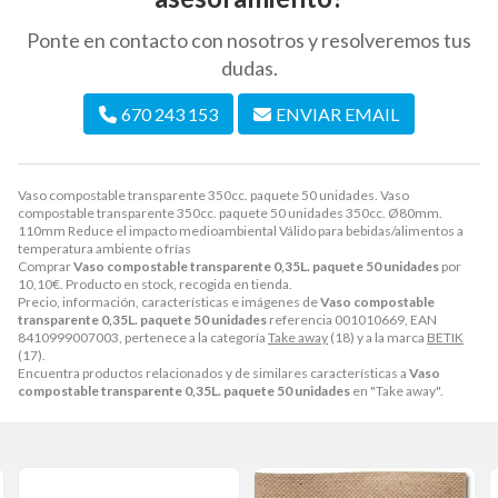
Ponte en contacto con nosotros y resolveremos tus
dudas.
670 243 153
ENVIAR EMAIL
Vaso compostable transparente 350cc. paquete 50 unidades. Vaso
compostable transparente 350cc. paquete 50 unidades 350cc. Ø80mm.
110mm Reduce el impacto medioambiental Válido para bebidas/alimentos a
temperatura ambiente o frías
Comprar
Vaso compostable transparente 0,35L. paquete 50 unidades
por
10,10
€
. Producto en stock, recogida en tienda.
Precio, información, características e imágenes de
Vaso compostable
transparente 0,35L. paquete 50 unidades
referencia 001010669, EAN
8410999007003, pertenece a la categoría
Take away
(18) y a la marca
BETIK
(17).
Encuentra productos relacionados y de similares características a
Vaso
compostable transparente 0,35L. paquete 50 unidades
en "Take away".