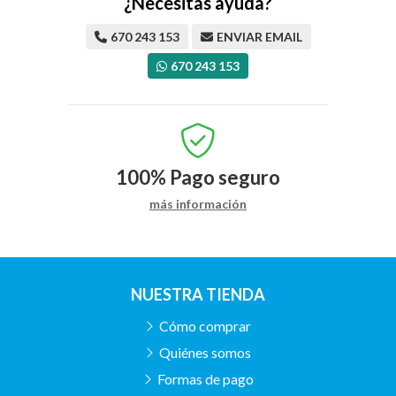
¿Necesitas ayuda?
670 243 153
ENVIAR EMAIL
670 243 153
100%
Pago seguro
más información
NUESTRA TIENDA
Cómo comprar
Quiénes somos
Formas de pago