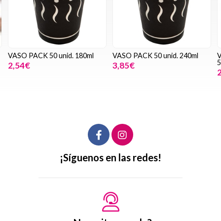
ASO PACK 50 unid. 180ml
VASO PACK 50 unid. 240ml
VASO
50 u
2,54€
3,85€
2,0
¡Síguenos en las redes!