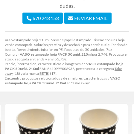
dudas.
670 243 153
ENVIAR EMAIL
Vaso estampado hoja 210ml. Vaso de papel estampado. Diseño con una hoja
verde estampada. Solución práctica y desechable para servir cualquier tipo de
bebida. Revestimiento interior en PE. Paquetes de 50 unidades. 7oz
Comprar
VASO estampado hoja PACK 50 unid. 210ml
por
2,74
€
. Producto en
stock, recogida en tienda y envío
5,75
€
.
Precio, información, características e imágenes de
VASO estampado hoja
PACK 50 unid. 210ml
EAN 8410999006938, pertenece a la categoría
Take
away
(18) y a la marca
BETIK
(17).
Encuentra productos relacionados y de similares características a
VASO
estampado hoja PACK 50 unid. 210ml
en "Take away".