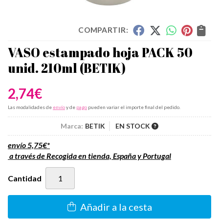
COMPARTIR:
VASO estampado hoja PACK 50
unid. 210ml
(BETIK)
2,74
€
Las modalidades de
envío
y de
pago
pueden variar el importe final del pedido.
Marca:
BETIK
EN STOCK
envío
5,75
€
*
a través de
Recogida en tienda, España y Portugal
Cantidad
Añadir a la cesta